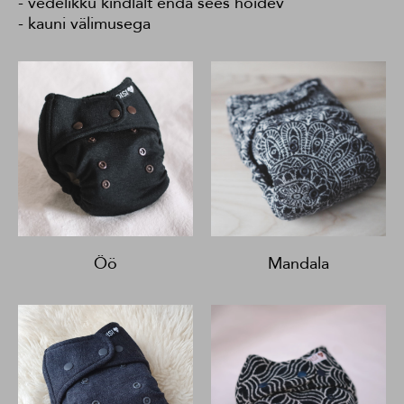
- vedelikku kindlalt enda sees hoidev
- kauni välimusega
Öö
Mandala