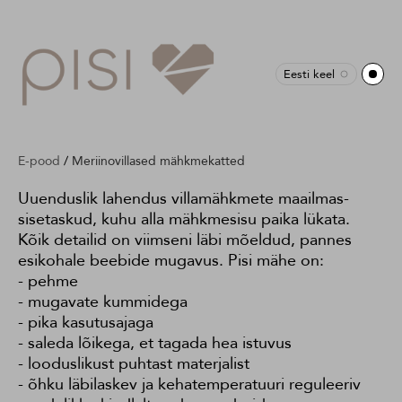
Eesti keel
E-pood
/
Meriinovillased mähkmekatted
Uuenduslik lahendus villamähkmete maailmas-
sisetaskud, kuhu alla mähkmesisu paika lükata.
Kõik detailid on viimseni läbi mõeldud, pannes
esikohale beebide mugavus. Pisi mähe on:
- pehme
- mugavate kummidega
- pika kasutusajaga
- saleda lõikega, et tagada hea istuvus
- looduslikust puhtast materjalist
- õhku läbilaskev ja kehatemperatuuri reguleeriv