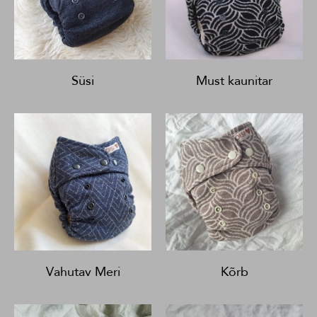
Süsi
Must kaunitar
Vahutav Meri
Kõrb